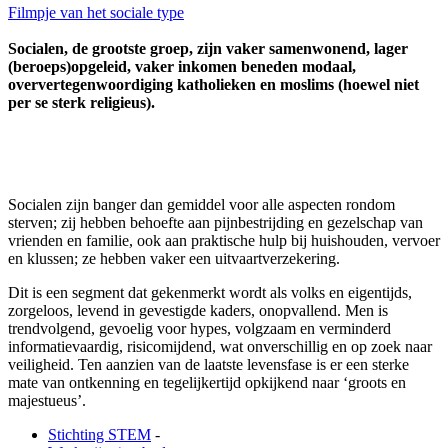
Filmpje van het sociale type
Socialen, de grootste groep, zijn vaker samenwonend, lager
(beroeps)opgeleid, vaker inkomen beneden modaal,
oververtegenwoordiging katholieken en moslims (hoewel niet
per se sterk religieus).
Socialen zijn banger dan gemiddel voor alle aspecten rondom
sterven; zij hebben behoefte aan pijnbestrijding en gezelschap van
vrienden en familie, ook aan praktische hulp bij huishouden, vervoer
en klussen; ze hebben vaker een uitvaartverzekering.
Dit is een segment dat gekenmerkt wordt als volks en eigentijds,
zorgeloos, levend in gevestigde kaders, onopvallend. Men is
trendvolgend, gevoelig voor hypes, volgzaam en verminderd
informatievaardig, risicomijdend, wat onverschillig en op zoek naar
veiligheid. Ten aanzien van de laatste levensfase is er een sterke
mate van ontkenning en tegelijkertijd opkijkend naar ‘groots en
majestueus’.
Stichting STEM
-