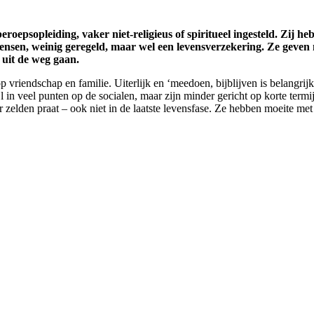
epsopleiding, vaker niet-religieus of spiritueel ingesteld. Zij h
 wensen, weinig geregeld, maar wel een levensverzekering. Ze gev
e uit de weg gaan.
 vriendschap en familie. Uiterlijk en ‘meedoen, bijblijven is belangrijk
jl in veel punten op de socialen, maar zijn minder gericht op korte ter
 zelden praat – ook niet in de laatste levensfase. Ze hebben moeite me