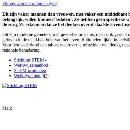
Filmpje van het rationele type
Dit zijn vaker mannen dan vrouwen, met vaker een middelbare bero
belangrijk, willen kunnen ‘loslaten’. Ze hebben geen specifieke
de zorg. Ze erkennen dat ze het denken over de laatste levensfas
Dit zijn moderne genieters, met gevoel voor status, maar ook gericht op
geloven in de maakbaarheid van het leven. Rationelen lijken in leefsti
Voor hen is de dood een taboe, waarover je misschien wel denkt, maar
rationele benadering.
Stichting STEM
-
Werkwijze/aanbod
-
STEM-producten
-
Welk type ben jij?
-
In contact met STEM
Mail:
info@stichtingstem.info